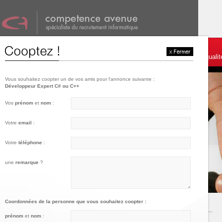
001
002
003
Témoignages et services
Postulez
Charte de qualit
Vous souhaitez coopter un de vos amis pour l'annonce suivante :
Développeur Expert C# ou C++
Vos
prénom
et
nom
:
Votre
email
:
Votre
téléphone
:
une
remarque
?
Coordonnées de la personne que vous souhaitez coopter :
prénom
et
nom
: