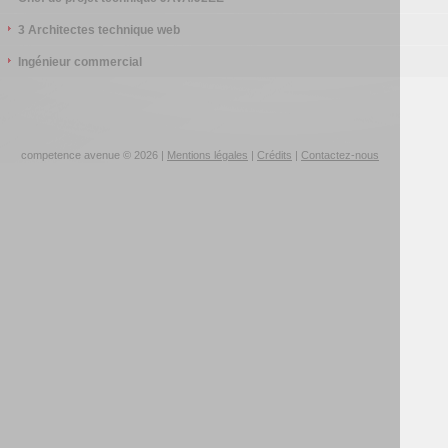
3 Architectes technique web
Ingénieur commercial
competence avenue © 2026 |
Mentions légales
|
Crédits
|
Contactez-nous