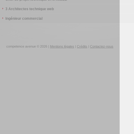
3 Architectes technique web
Ingénieur commercial
competence avenue © 2026 |
Mentions légales
|
Crédits
|
Contactez-nous