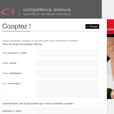
001
002
003
Témoignages et services
Postulez
Charte de qualit
Vous souhaitez coopter un de vos amis pour l'annonce suivante :
Chef de projet technique iPhone
Vos
prénom
et
nom
:
Votre
email
:
Votre
téléphone
:
une
remarque
?
Coordonnées de la personne que vous souhaitez coopter :
prénom
et
nom
: