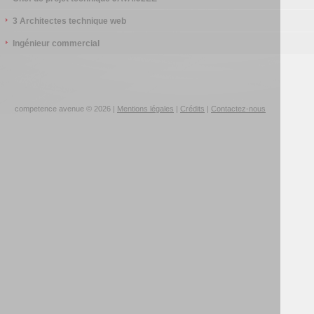
3 Architectes technique web
Ingénieur commercial
competence avenue © 2026 |
Mentions légales
|
Crédits
|
Contactez-nous