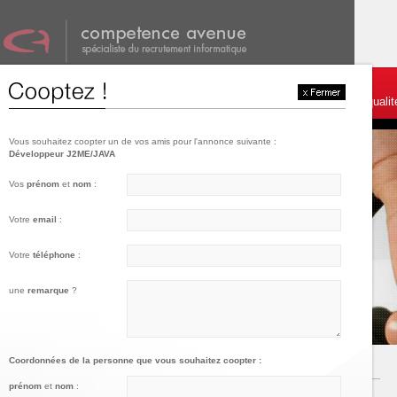
001
002
003
Témoignages et services
Postulez
Charte de qualit
Vous souhaitez coopter un de vos amis pour l'annonce suivante :
Développeur J2ME/JAVA
Vos
prénom
et
nom
:
Votre
email
:
Votre
téléphone
:
une
remarque
?
Coordonnées de la personne que vous souhaitez coopter :
prénom
et
nom
: