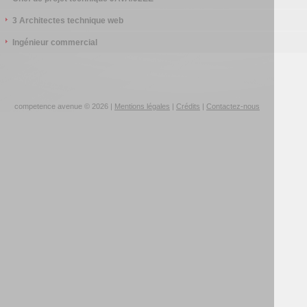
3 Architectes technique web
Ingénieur commercial
competence avenue © 2026 |
Mentions légales
|
Crédits
|
Contactez-nous