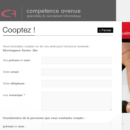
001
002
003
Témoignages et services
Postulez
Charte de qualit
Vous souhaitez coopter un de vos amis pour l'annonce suivante :
Développeur Senior .Net
Vos
prénom
et
nom
:
Votre
email
:
Votre
téléphone
:
une
remarque
?
Coordonnées de la personne que vous souhaitez coopter :
prénom
et
nom
: